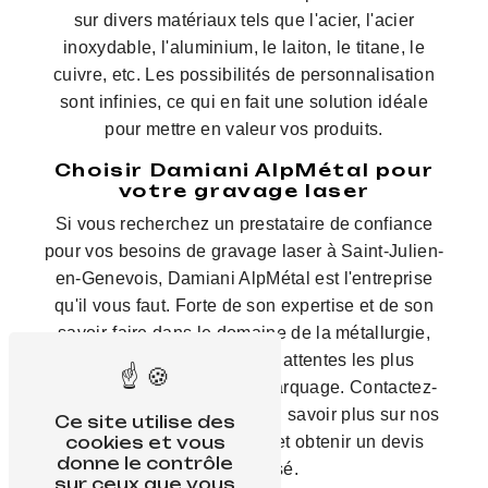
sur divers matériaux tels que l'acier, l'acier
inoxydable, l'aluminium, le laiton, le titane, le
cuivre, etc. Les possibilités de personnalisation
sont infinies, ce qui en fait une solution idéale
pour mettre en valeur vos produits.
Choisir Damiani AlpMétal pour
votre gravage laser
Si vous recherchez un prestataire de confiance
pour vos besoins de gravage laser à Saint-Julien-
en-Genevois, Damiani AlpMétal est l'entreprise
qu'il vous faut. Forte de son expertise et de son
savoir-faire dans le domaine de la métallurgie,
elle saura répondre à vos attentes les plus
exigeantes en matière de marquage. Contactez-
nous dès aujourd'hui pour en savoir plus sur nos
Ce site utilise des
cookies et vous
services de gravage laser et obtenir un devis
donne le contrôle
personnalisé.
sur ceux que vous