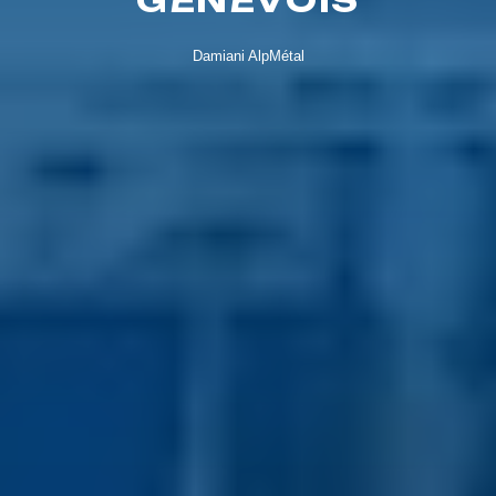
GENEVOIS
Damiani AlpMétal