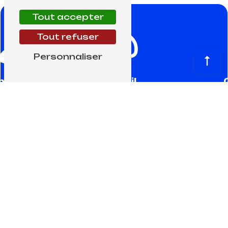
Tout accepter
Tout refuser
Personnaliser
phone
E-mail
0 02
damianialpmetal@gmail.com
4
36
6