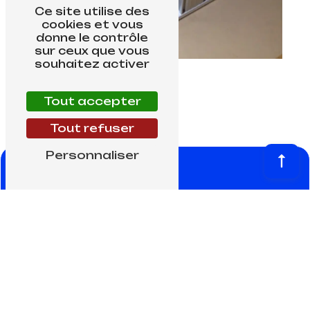
Ce site utilise des
cookies et vous
donne le contrôle
sur ceux que vous
souhaitez activer
Tout accepter
Tout refuser
Personnaliser
phone
E-mail
0 02
damianialpmetal@gmail.com
4
36
6