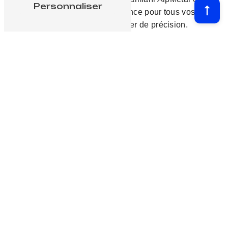
Personnaliser
votre partenaire de confiance pour tous vos
besoins en découpe laser de précision.
En
Contactez-
savoir
nous
plus