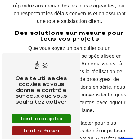
répondre aux demandes les plus exigeantes, tout
en respectant les délais convenus et en assurant
une totale satisfaction client.
Des solutions sur mesure pour
tous vos projets
Que vous soyez un particulier ou un
professionnel, notre entreprise spécialisée en
découpe laser sur mesure à Annemasse est là
pour vous accompagner dans la réalisation de
Ce site utilise des
vos projets. Qu'il s'agisse de prototypes, de
cookies et vous
pièces uniques ou de productions en série, nous
donne le contrôle
avons les compétences et les moyens techniques
sur ceux que vous
souhaitez activer
pour répondre à toutes vos attentes, avec rigueur
et professionnalisme.
Tout accepter
N'hésitez pas à nous contacter pour plus
Tout refuser
d'informations sur nos services de découpe laser
sur mesure à Annemasse. Damiani AlpMétal est