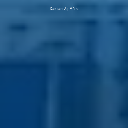
Damiani AlpMétal