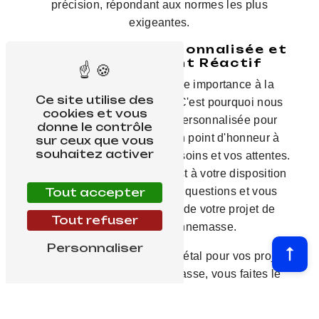
précision, répondant aux normes les plus
exigeantes.
Une Approche Personnalisée et
un Service Client Réactif
Nous attachons une grande importance à la
Ce site utilise des
satisfaction de nos clients. C'est pourquoi nous
cookies et vous
proposons une approche personnalisée pour
donne le contrôle
chaque projet et mettons un point d'honneur à
sur ceux que vous
souhaitez activer
écouter attentivement vos besoins et vos attentes.
Notre service client réactif est à votre disposition
pour répondre à toutes vos questions et vous
Tout accepter
accompagner tout au long de votre projet de
Tout refuser
chaudronnerie à Annemasse.
Personnaliser
En choisissant Damiani AlpMétal pour vos projets
de chaudronnerie à Annemasse, vous faites le
choix de la qualité, de la précision et du savoir-
faire. Contactez-nous dès maintenant pour