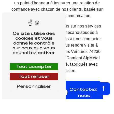
un point d'honneur à instaurer une relation de
confiance avec chacun de nos clients, basée sur
la transparence et la communication.
Vous souhaitez en savoir plus sur nos services
de fabrication de châssis mécano-soudés à
Ce site utilise des
cookies et vous
Haute Savoie ? N'hésitez pas à nous contacter
donne le contrôle
au 04 50 02 17 36 ou à nous rendre visite à
sur ceux que vous
l'adresse suivante : 9 Rue des Vernaies 74230
souhaitez activer
Thones. Faites confiance à Damiani AlpMétal
pour des châssis de qualité, fabriqués avec
Tout accepter
expertise et passion.
Tout refuser
En
Personnaliser
Contactez-
savoir
nous
plus