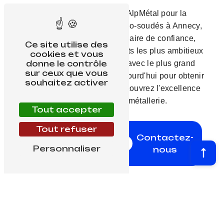
En choisissant Damiani AlpMétal pour la
fabrication de châssis mécano-soudés à Annecy,
vous bénéficiez d'un partenaire de confiance,
Ce site utilise des
capable de réaliser vos projets les plus ambitieux
cookies et vous
donne le contrôle
dans les délais impartis et avec le plus grand
sur ceux que vous
soin. Contactez-nous dès aujourd'hui pour obtenir
souhaitez activer
un devis personnalisé et découvrez l'excellence
de nos services en métallerie.
Tout accepter
Tout refuser
En
Contactez-
savoir
Personnaliser
nous
plus